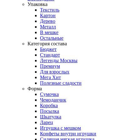
Упаковка
Текстиль
Картон
Дерево
Металл
В мешке
Остальные
Категория состава
Бюджет
Стандарт
Легенды Москвы
Премиум
Для взрослых
Мега Хит
Полезные сладости
Форма
Сумочка
Чемоданчик
Коробка
Посылка
Шкатулка
Ларец
Игрушка с мешком
Конфеты внутри игрушки
Сидящая мягкая игрушка