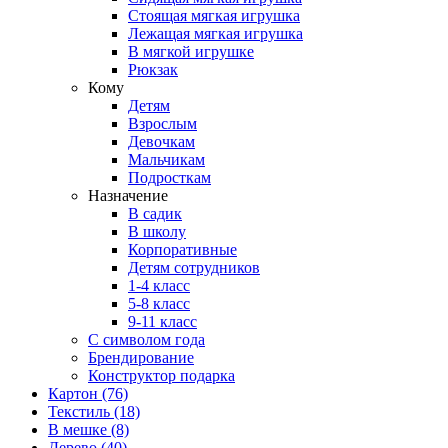
Стоящая мягкая игрушка
Лежащая мягкая игрушка
В мягкой игрушке
Рюкзак
Кому
Детям
Взрослым
Девочкам
Мальчикам
Подросткам
Назначение
В садик
В школу
Корпоративные
Детям сотрудников
1-4 класс
5-8 класс
9-11 класс
С символом года
Брендирование
Конструктор подарка
Картон
(76)
Текстиль
(18)
В мешке
(8)
Дерево
(40)