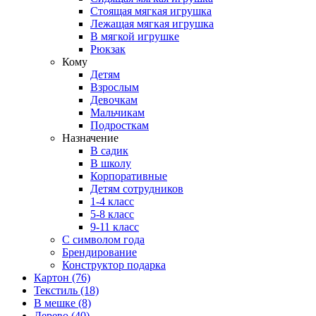
Стоящая мягкая игрушка
Лежащая мягкая игрушка
В мягкой игрушке
Рюкзак
Кому
Детям
Взрослым
Девочкам
Мальчикам
Подросткам
Назначение
В садик
В школу
Корпоративные
Детям сотрудников
1-4 класс
5-8 класс
9-11 класс
С символом года
Брендирование
Конструктор подарка
Картон
(76)
Текстиль
(18)
В мешке
(8)
Дерево
(40)