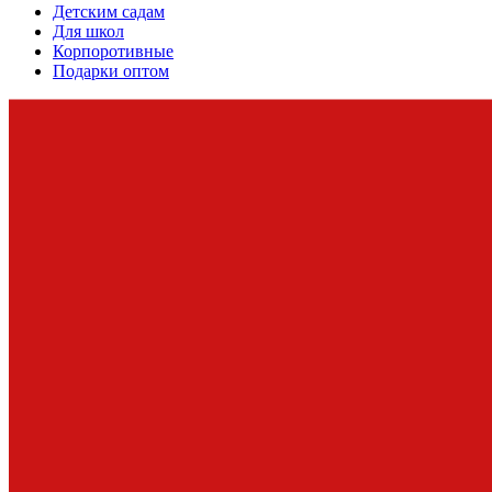
Детским садам
Для школ
Корпоротивные
Подарки оптом