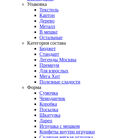
Упаковка
Текстиль
Картон
Дерево
Металл
В мешке
Остальные
Категория состава
Бюджет
Стандарт
Легенды Москвы
Премиум
Для взрослых
Мега Хит
Полезные сладости
Форма
Сумочка
Чемоданчик
Коробка
Посылка
Шкатулка
Ларец
Игрушка с мешком
Конфеты внутри игрушки
Сидящая мягкая игрушка