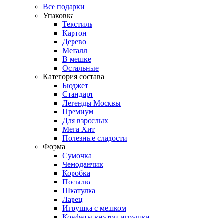
Все подарки
Упаковка
Текстиль
Картон
Дерево
Металл
В мешке
Остальные
Категория состава
Бюджет
Стандарт
Легенды Москвы
Премиум
Для взрослых
Мега Хит
Полезные сладости
Форма
Сумочка
Чемоданчик
Коробка
Посылка
Шкатулка
Ларец
Игрушка с мешком
Конфеты внутри игрушки