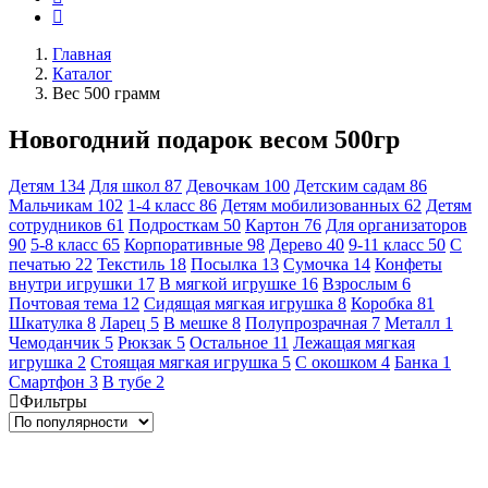
Главная
Каталог
Вес 500 грамм
Новогодний подарок весом 500гр
Детям
134
Для школ
87
Девочкам
100
Детским садам
86
Мальчикам
102
1-4 класс
86
Детям мобилизованных
62
Детям
сотрудников
61
Подросткам
50
Картон
76
Для организаторов
90
5-8 класс
65
Корпоративные
98
Дерево
40
9-11 класс
50
С
печатью
22
Текстиль
18
Посылка
13
Сумочка
14
Конфеты
внутри игрушки
17
В мягкой игрушке
16
Взрослым
6
Почтовая тема
12
Сидящая мягкая игрушка
8
Коробка
81
Шкатулка
8
Ларец
5
В мешке
8
Полупрозрачная
7
Металл
1
Чемоданчик
5
Рюкзак
5
Остальное
11
Лежащая мягкая
игрушка
2
Стоящая мягкая игрушка
5
С окошком
4
Банка
1
Смартфон
3
В тубе
2
Фильтры