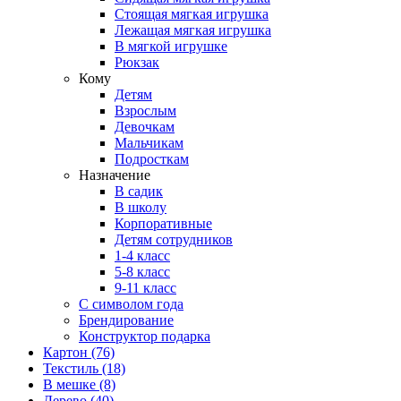
Стоящая мягкая игрушка
Лежащая мягкая игрушка
В мягкой игрушке
Рюкзак
Кому
Детям
Взрослым
Девочкам
Мальчикам
Подросткам
Назначение
В садик
В школу
Корпоративные
Детям сотрудников
1-4 класс
5-8 класс
9-11 класс
С символом года
Брендирование
Конструктор подарка
Картон
(76)
Текстиль
(18)
В мешке
(8)
Дерево
(40)