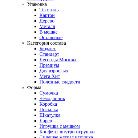
Упаковка
Текстиль
Картон
Дерево
Металл
В мешке
Остальные
Категория состава
Бюджет
Стандарт
Легенды Москвы
Премиум
Для взрослых
Мега Хит
Полезные сладости
Форма
Сумочка
Чемоданчик
Коробка
Посылка
Шкатулка
Ларец
Игрушка с мешком
Конфеты внутри игрушки
Сидящая мягкая игрушка