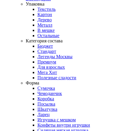
Упаковка
Текстиль
Картон
Дерево
Металл
В мешке
Остальные
Категория состава
Бюджет
Стандарт
Легенды Москвы
Премиум
Для взрослых
Мега Хит
Полезные сладости
Форма
Сумочка
Чемоданчик
Коробка
Посылка
Шкатулка
Ларец
Игрушка с мешком
Конфеты внутри игрушки
Сидящая мягкая игрушка