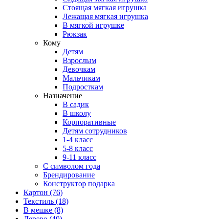
Стоящая мягкая игрушка
Лежащая мягкая игрушка
В мягкой игрушке
Рюкзак
Кому
Детям
Взрослым
Девочкам
Мальчикам
Подросткам
Назначение
В садик
В школу
Корпоративные
Детям сотрудников
1-4 класс
5-8 класс
9-11 класс
С символом года
Брендирование
Конструктор подарка
Картон
(76)
Текстиль
(18)
В мешке
(8)
Дерево
(40)