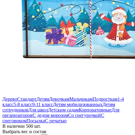
Дерево
Стандарт
Детям
Девочкам
Мальчикам
Подросткам
1-4
класс
5-8 класс
9-11 класс
Детям мобилизованных
Детям
сотрудников
Для школ
Детским садам
Корпоративные
Для
организаторов
С дедом морозом
Со снегурочкой
С
снеговиком
Посылка
С печатью
В наличии 500 шт.
Выбрать вес и состав