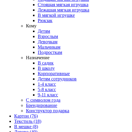
Стоящая мягкая игрушка
Лежащая мягкая игрушка
В мягкой игрушке
Рюкзак
Кому
Детям
Взрослым
Девочкам
Мальчикам
Подросткам
Назначение
В садик
В школу
Корпоративные
Детям сотрудников
1-4 класс
5-8 класс
9-11 класс
С символом года
Брендирование
Конструктор подарка
Картон
(76)
Текстиль
(18)
В мешке
(8)
Дерево
(40)