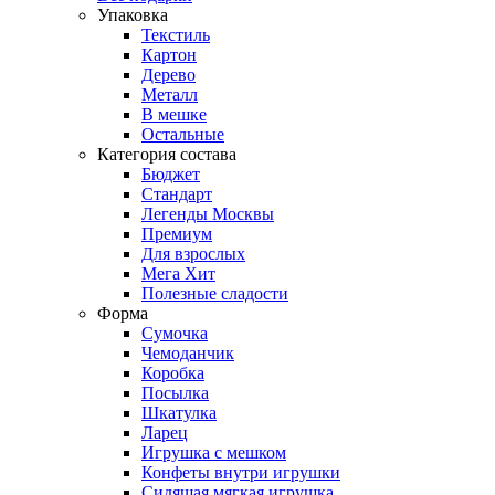
Упаковка
Текстиль
Картон
Дерево
Металл
В мешке
Остальные
Категория состава
Бюджет
Стандарт
Легенды Москвы
Премиум
Для взрослых
Мега Хит
Полезные сладости
Форма
Сумочка
Чемоданчик
Коробка
Посылка
Шкатулка
Ларец
Игрушка с мешком
Конфеты внутри игрушки
Сидящая мягкая игрушка