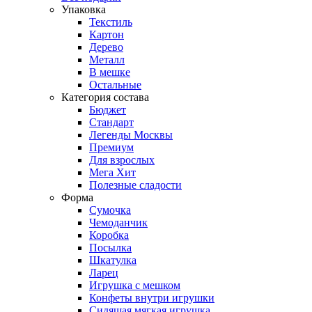
Упаковка
Текстиль
Картон
Дерево
Металл
В мешке
Остальные
Категория состава
Бюджет
Стандарт
Легенды Москвы
Премиум
Для взрослых
Мега Хит
Полезные сладости
Форма
Сумочка
Чемоданчик
Коробка
Посылка
Шкатулка
Ларец
Игрушка с мешком
Конфеты внутри игрушки
Сидящая мягкая игрушка