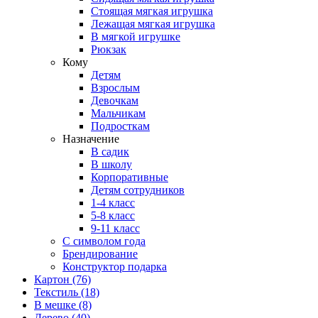
Стоящая мягкая игрушка
Лежащая мягкая игрушка
В мягкой игрушке
Рюкзак
Кому
Детям
Взрослым
Девочкам
Мальчикам
Подросткам
Назначение
В садик
В школу
Корпоративные
Детям сотрудников
1-4 класс
5-8 класс
9-11 класс
С символом года
Брендирование
Конструктор подарка
Картон
(76)
Текстиль
(18)
В мешке
(8)
Дерево
(40)