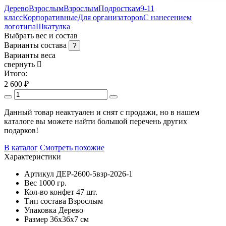
Дерево
Взрослым
Взрослым
Подросткам
9-11
класс
Корпоративные
Для организаторов
С нанесением
логотипа
Шкатулка
Выбрать вес и состав
Варианты состава
?
Варианты веса
свернуть
Итого:
2 600
₽
Данный товар неактуален и снят с продажи, но в нашем
каталоге вы можете найти большой перечень других
подарков!
В каталог
Смотреть похожие
Характеристики
Артикул
ДЕР-2600-5взр-2026-1
Вес
1000 гр.
Кол-во конфет
47 шт.
Тип состава
Взрослым
Упаковка
Дерево
Размер
36х36х7 см