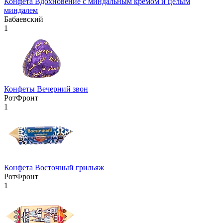
Конфета Вдохновение с миндальным кремом и целым
миндалем
Бабаевский
1
Конфеты Вечерний звон
РотФронт
1
Конфета Восточный грильяж
РотФронт
1