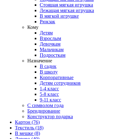
Стоящая мягкая игрушка
Лежащая мягкая игрушка
В мягкой игрушке
Рюкзак
Кому
Детям
Взрослым
Девочкам
Мальчикам
Подросткам
Назначение
В садик
В школу
Корпоративные
Детям сотрудников
1-4 класс
5-8 класс
9-11 класс
С символом года
Брендирование
Конструктор подарка
Картон
(76)
Текстиль
(18)
В мешке
(8)
Дерево
(40)