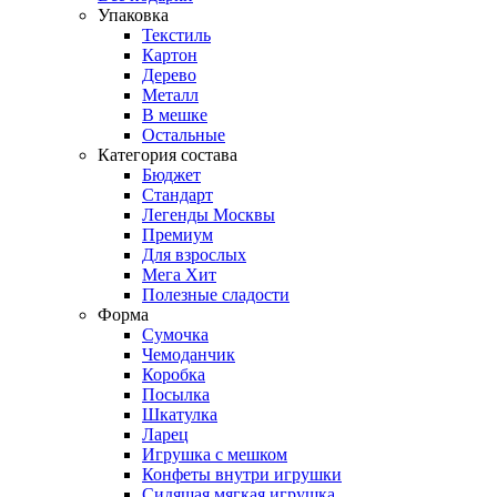
Упаковка
Текстиль
Картон
Дерево
Металл
В мешке
Остальные
Категория состава
Бюджет
Стандарт
Легенды Москвы
Премиум
Для взрослых
Мега Хит
Полезные сладости
Форма
Сумочка
Чемоданчик
Коробка
Посылка
Шкатулка
Ларец
Игрушка с мешком
Конфеты внутри игрушки
Сидящая мягкая игрушка