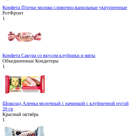
Конфета Птичье молоко сливочно-ванильные укрупненные
РотФронт
1
Конфета Сакура со вкусом клубники и мяты
Объединенные Кондитеры
1
Шоколад Аленка молочный с начинкой с клубничной нугой
20 гр
Красный октябрь
1