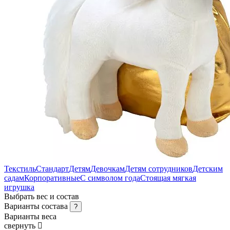
Текстиль
Стандарт
Детям
Девочкам
Детям сотрудников
Детским
садам
Корпоративные
С символом года
Стоящая мягкая
игрушка
Выбрать вес и состав
Варианты состава
?
Варианты веса
свернуть