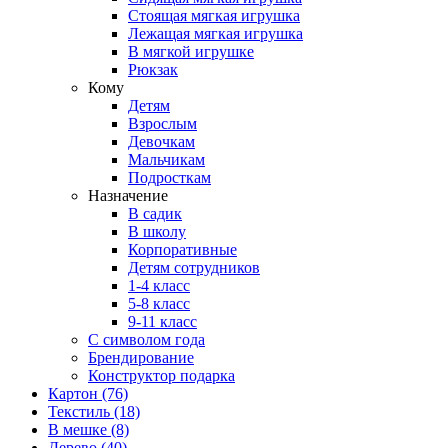
Стоящая мягкая игрушка
Лежащая мягкая игрушка
В мягкой игрушке
Рюкзак
Кому
Детям
Взрослым
Девочкам
Мальчикам
Подросткам
Назначение
В садик
В школу
Корпоративные
Детям сотрудников
1-4 класс
5-8 класс
9-11 класс
С символом года
Брендирование
Конструктор подарка
Картон
(76)
Текстиль
(18)
В мешке
(8)
Дерево
(40)