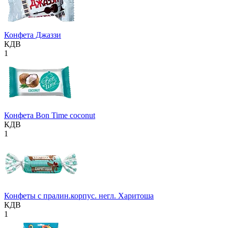
Конфета Джаззи
КДВ
1
Конфета Bon Time coconut
КДВ
1
Конфеты с пралин.корпус. негл. Харитоша
КДВ
1