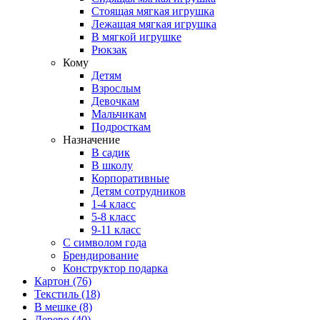
Стоящая мягкая игрушка
Лежащая мягкая игрушка
В мягкой игрушке
Рюкзак
Кому
Детям
Взрослым
Девочкам
Мальчикам
Подросткам
Назначение
В садик
В школу
Корпоративные
Детям сотрудников
1-4 класс
5-8 класс
9-11 класс
С символом года
Брендирование
Конструктор подарка
Картон
(76)
Текстиль
(18)
В мешке
(8)
Дерево
(40)