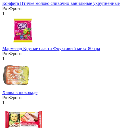
Конфета Птичье молоко сливочно-ванильные укрупненные
РотФронт
1
Мармелад Крутые сласти Фруктовый микс 80 гра
РотФронт
1
Халва в шоколаде
РотФронт
1