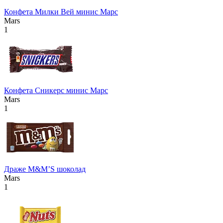
Конфета Милки Вей минис Марс
Mars
1
Конфета Сникерс минис Марс
Mars
1
Драже М&М’S шоколад
Mars
1