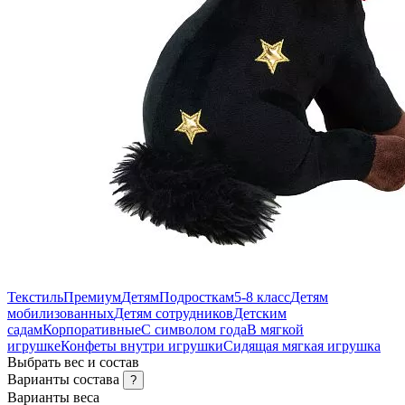
Текстиль
Премиум
Детям
Подросткам
5-8 класс
Детям
мобилизованных
Детям сотрудников
Детским
садам
Корпоративные
С символом года
В мягкой
игрушке
Конфеты внутри игрушки
Сидящая мягкая игрушка
Выбрать вес и состав
Варианты состава
?
Варианты веса