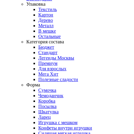
Упаковка
Текстиль
Картон
Дерево
Металл
В мешке
Остальные
Категория состава
Бюджет
Стандарт
Легенды Москвы
Премиум
Для взрослых
Мега Хит
Полезные сладости
Форма
Сумочка
Чемоданчик
Коробка
Посылка
Шкатулка
Ларец
Игрушка с мешком
Конфеты внутри игрушки
Сидящая мягкая игрушка